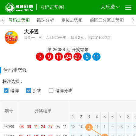
大乐透
号码走势图
码
号码走势图
路珠分析
定位走势图
前区三分区走势图
前
大乐透
每周一、三、六21:25开奖， 每注2元，最高奖1000万
第
26088
期
开奖结果
号码走势图
标注选择：
遗漏
折线
遗漏分成
期号
开奖结果
1
2
3
4
5
6
7
8
26088
03
09
11
24
27
05
11
13
10
11
1
9
26
7
3
3