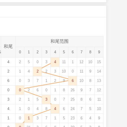
和尾范围
和尾
5
0
1
2
3
4
5
6
7
8
9
4
2
5
0
3
4
11
1
12
10
15
2
1
4
2
2
3
10
0
11
9
14
6
0
3
7
1
2
9
6
10
8
13
0
0
2
6
0
1
8
26
9
7
12
3
2
1
5
3
0
7
25
8
6
11
4
1
0
4
8
4
6
24
7
5
10
1
0
1
3
7
1
5
23
6
4
9