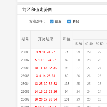
前区和值走势图
标注选择：
遗漏
折线
期号
开奖结果
和值
15-39
40-49
50-59
26088
3
9
11
24
27
74
29
29
29
26087
5
10
16
24
27
82
28
28
28
26086
10
11
18
22
35
96
27
27
27
26085
3
4
14
28
31
80
26
26
26
26084
13
25
30
32
33
133
25
25
25
26083
14
15
16
23
26
94
24
24
24
26082
16
26
27
28
34
131
23
23
23