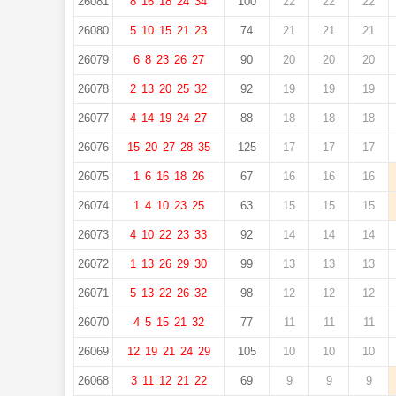
26081
8
16
18
24
34
100
22
22
22
26080
5
10
15
21
23
74
21
21
21
26079
6
8
23
26
27
90
20
20
20
26078
2
13
20
25
32
92
19
19
19
26077
4
14
19
24
27
88
18
18
18
26076
15
20
27
28
35
125
17
17
17
26075
1
6
16
18
26
67
16
16
16
26074
1
4
10
23
25
63
15
15
15
26073
4
10
22
23
33
92
14
14
14
26072
1
13
26
29
30
99
13
13
13
26071
5
13
22
26
32
98
12
12
12
26070
4
5
15
21
32
77
11
11
11
26069
12
19
21
24
29
105
10
10
10
26068
3
11
12
21
22
69
9
9
9