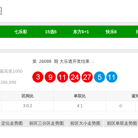
图
七乐彩
15选5
东方6+1
快乐8
第
26088
期
大乐透开奖结果
：
最高奖1000
,266,898
区间比
单双比
蓝
3:0:2
4:1
小
定位走势图
前区三分区走势图
前区大小走势图
前区单双走势图