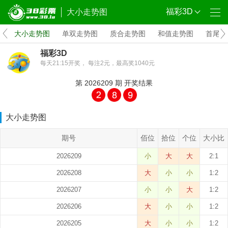
福彩3D
大小走势图
析
大小走势图
单双走势图
质合走势图
和值走势图
首尾跨
福彩3D
每天21:15开奖， 每注2元，最高奖1040元
第
2026209
期
开奖结果
大小走势图
期号
佰位
拾位
个位
大小比
2026209
小
大
大
2:1
2026208
大
小
小
1:2
2026207
小
小
大
1:2
2026206
大
小
小
1:2
2026205
大
小
小
1:2