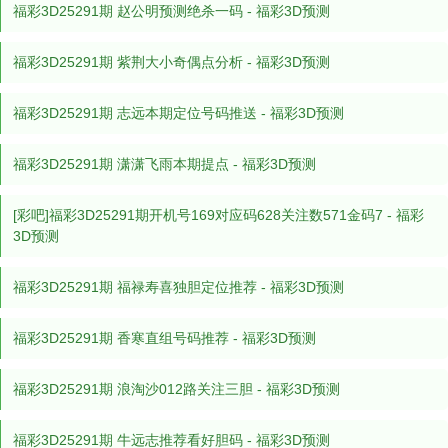
福彩3D25291期 赵公明预测绝杀一码 - 福彩3D预测
福彩3D25291期 紫荆大小奇偶点分析 - 福彩3D预测
福彩3D25291期 志远本期定位号码推送 - 福彩3D预测
福彩3D25291期 潇潇飞雨本期提点 - 福彩3D预测
[彩吧]福彩3D25291期开机号169对应码628关注数571金码7 - 福彩
3D预测
福彩3D25291期 福禄寿喜独胆定位推荐 - 福彩3D预测
福彩3D25291期 香寒直组号码推荐 - 福彩3D预测
福彩3D25291期 浪淘沙012路关注三胆 - 福彩3D预测
福彩3D25291期 牛远志推荐看好胆码 - 福彩3D预测