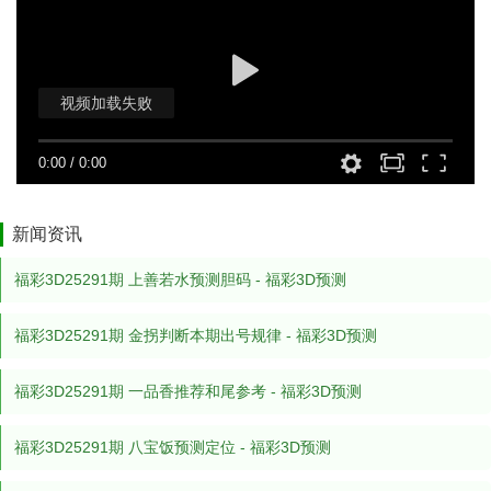
视频加载失败
0:00
/
0:00
新闻资讯
福彩3D25291期 上善若水预测胆码 - 福彩3D预测
福彩3D25291期 金拐判断本期出号规律 - 福彩3D预测
福彩3D25291期 一品香推荐和尾参考 - 福彩3D预测
福彩3D25291期 八宝饭预测定位 - 福彩3D预测