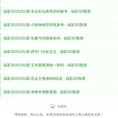
福彩3D25291期 幸运彩仙推荐胆码参考 - 福彩3D预测
福彩3D25291期 小财神推荐和尾参考 - 福彩3D预测
福彩3D25291期 初夏号码预测杀码 - 福彩3D预测
福彩3D25291期 西华门分析定位 - 福彩3D预测
福彩3D25291期 艾米丽预测独一胆码 - 福彩3D预测
福彩3D25291期 苏会文预测6码组选 - 福彩3D预测
福彩3D25291期 奇峰奇偶数预测 - 福彩3D预测
电脑版
理性购彩，热心公益。未满18周岁的未成年人禁止购彩及兑奖！