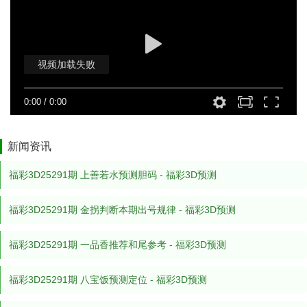
视频加载失败
0:00
/
0:00
新闻资讯
福彩3D25291期 上善若水预测胆码 - 福彩3D预测
福彩3D25291期 金拐判断本期出号规律 - 福彩3D预测
福彩3D25291期 一品香推荐和尾参考 - 福彩3D预测
福彩3D25291期 八宝饭预测定位 - 福彩3D预测