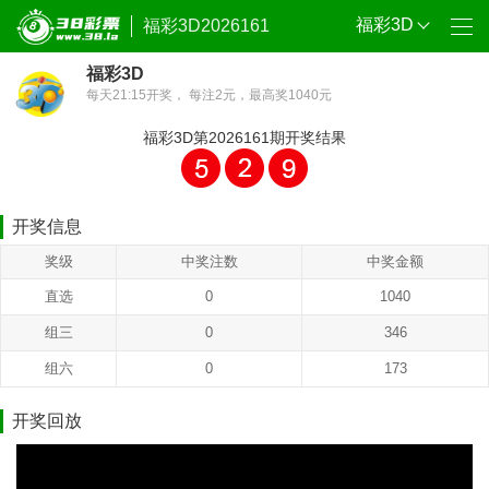
福彩3D
福彩3D2026161
福彩3D
每天21:15开奖， 每注2元，最高奖1040元
福彩3D第2026161期开奖结果
开奖信息
奖级
中奖注数
中奖金额
直选
0
1040
组三
0
346
组六
0
173
开奖回放