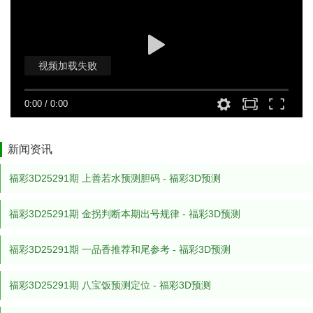
视频加载失败
0:00
/
0:00
新闻资讯
福彩3D25291期 上善若水预测胆码 - 福彩3D预测
福彩3D25291期 金拐判断本期出号规律 - 福彩3D预测
福彩3D25291期 一品香推荐和尾参考 - 福彩3D预测
福彩3D25291期 八宝饭预测定位 - 福彩3D预测