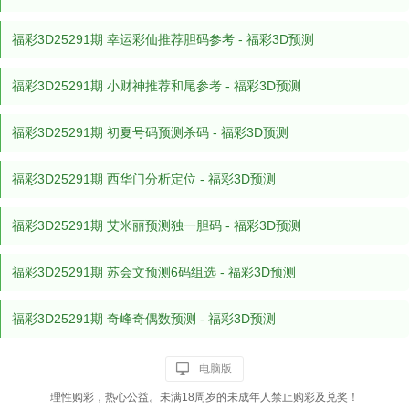
福彩3D25291期 幸运彩仙推荐胆码参考 - 福彩3D预测
福彩3D25291期 小财神推荐和尾参考 - 福彩3D预测
福彩3D25291期 初夏号码预测杀码 - 福彩3D预测
福彩3D25291期 西华门分析定位 - 福彩3D预测
福彩3D25291期 艾米丽预测独一胆码 - 福彩3D预测
福彩3D25291期 苏会文预测6码组选 - 福彩3D预测
福彩3D25291期 奇峰奇偶数预测 - 福彩3D预测
电脑版
理性购彩，热心公益。未满18周岁的未成年人禁止购彩及兑奖！