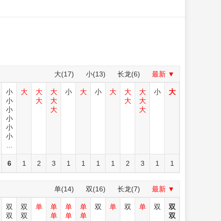
大(17)
小(13)
长龙(6)
最新 ▼
小
大
大
大
小
大
小
大
大
大
小
大
小
大
大
大
大
小
大
大
小
小
小
...
6
1
2
3
1
1
1
1
2
3
1
1
单(14)
双(16)
长龙(7)
最新 ▼
双
双
单
单
单
单
双
单
双
单
双
双
双
双
单
单
单
双