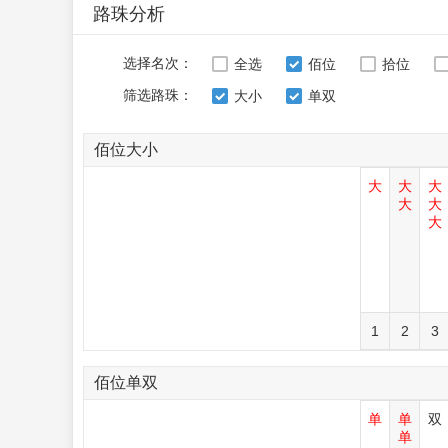
路珠分析
选择名次：
全选
佰位
拾位
筛选路珠：
大小
单双
佰位大小
大
大
大
大
大
大
1
2
3
佰位单双
单
单
双
单