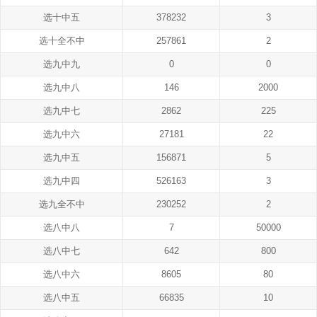
选十中五
378232
3
选十全不中
257861
2
选九中九
0
0
选九中八
146
2000
选九中七
2862
225
选九中六
27181
22
选九中五
156871
5
选九中四
526163
3
选九全不中
230252
2
选八中八
7
50000
选八中七
642
800
选八中六
8605
80
选八中五
66835
10