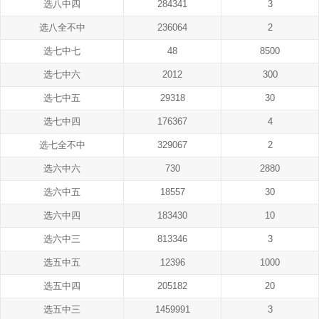
选八中四
284341
3
选八全不中
236064
2
选七中七
48
8500
选七中六
2012
300
选七中五
29318
30
选七中四
176367
4
选七全不中
329067
2
选六中六
730
2880
选六中五
18557
30
选六中四
183430
10
选六中三
813346
3
选五中五
12396
1000
选五中四
205182
20
选五中三
1459991
3