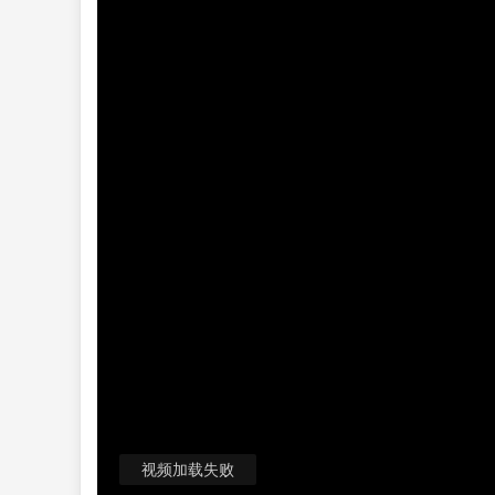
视频加载失败