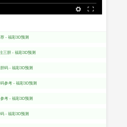
荐 - 福彩3D预测
注三胆 - 福彩3D预测
胆码 - 福彩3D预测
码参考 - 福彩3D预测
参考 - 福彩3D预测
码 - 福彩3D预测