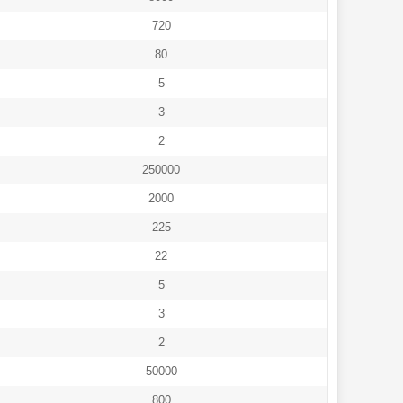
720
80
5
3
2
250000
2000
225
22
5
3
2
50000
800