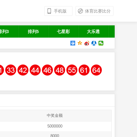
手机版
体育比赛比分
排列3
排列5
七星彩
大乐透
中奖金额
5000000
8000