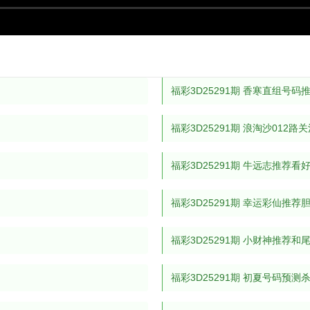
福彩3D25291期 香寒直组号码推
福彩3D25291期 浪淘沙012路关
福彩3D25291期 牛远志推荐看好
福彩3D25291期 幸运彩仙推荐胆
福彩3D25291期 小财神推荐和尾
福彩3D25291期 初夏号码预测杀