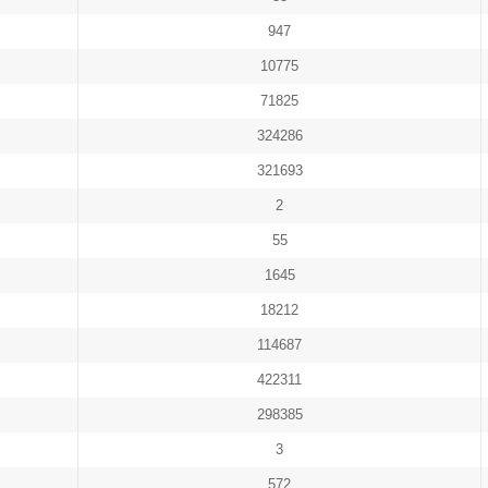
947
10775
71825
324286
321693
2
55
1645
18212
114687
422311
298385
3
572