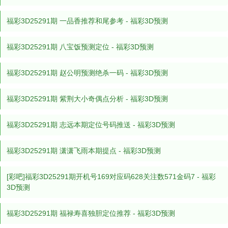
福彩3D25291期 一品香推荐和尾参考 - 福彩3D预测
福彩3D25291期 八宝饭预测定位 - 福彩3D预测
福彩3D25291期 赵公明预测绝杀一码 - 福彩3D预测
福彩3D25291期 紫荆大小奇偶点分析 - 福彩3D预测
福彩3D25291期 志远本期定位号码推送 - 福彩3D预测
福彩3D25291期 潇潇飞雨本期提点 - 福彩3D预测
[彩吧]福彩3D25291期开机号169对应码628关注数571金码7 - 福彩
3D预测
福彩3D25291期 福禄寿喜独胆定位推荐 - 福彩3D预测