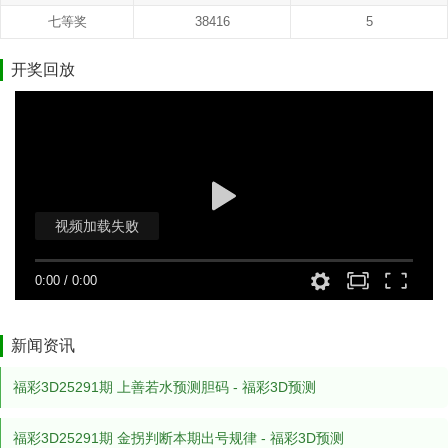
七等奖
38416
5
开奖回放
视频加载失败
0:00
/
0:00
新闻资讯
福彩3D25291期 上善若水预测胆码 - 福彩3D预测
福彩3D25291期 金拐判断本期出号规律 - 福彩3D预测