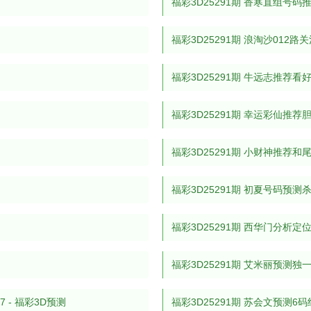
福彩3D25291期 香寒直组号码推
福彩3D25291期 浪淘沙012路关
福彩3D25291期 牛远志推荐看好
福彩3D25291期 幸运彩仙推荐胆
福彩3D25291期 小财神推荐和尾
福彩3D25291期 初夏号码预测杀
福彩3D25291期 西华门分析定位
福彩3D25291期 艾米丽预测独一
7 - 福彩3D预测
福彩3D25291期 苏会文预测6码