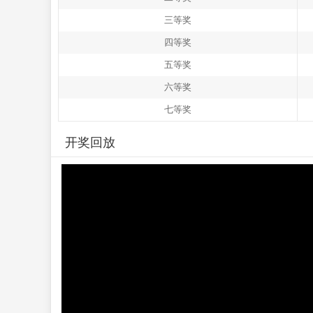
三等奖
四等奖
五等奖
六等奖
七等奖
开奖回放