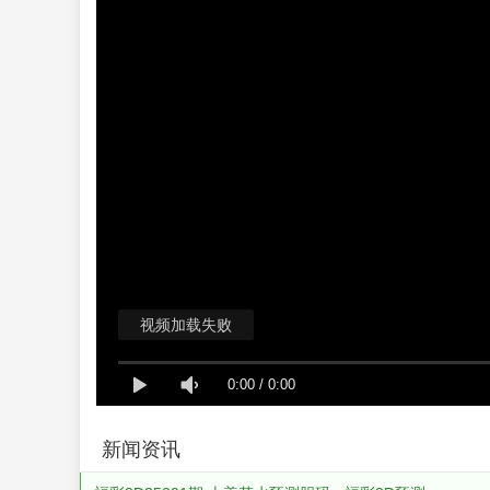
视频加载失败
0:00
/
0:00
新闻资讯