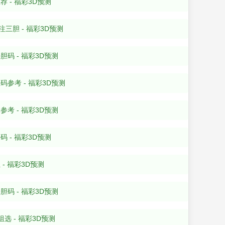
荐 - 福彩3D预测
注三胆 - 福彩3D预测
胆码 - 福彩3D预测
码参考 - 福彩3D预测
参考 - 福彩3D预测
码 - 福彩3D预测
 - 福彩3D预测
胆码 - 福彩3D预测
组选 - 福彩3D预测