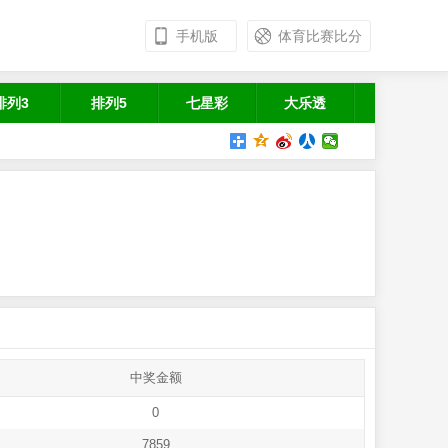
手机版
体育比赛比分
排列3
排列5
七星彩
大乐透
中奖金额
0
7859