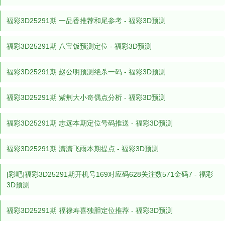
福彩3D25291期 一品香推荐和尾参考 - 福彩3D预测
福彩3D25291期 八宝饭预测定位 - 福彩3D预测
福彩3D25291期 赵公明预测绝杀一码 - 福彩3D预测
福彩3D25291期 紫荆大小奇偶点分析 - 福彩3D预测
福彩3D25291期 志远本期定位号码推送 - 福彩3D预测
福彩3D25291期 潇潇飞雨本期提点 - 福彩3D预测
[彩吧]福彩3D25291期开机号169对应码628关注数571金码7 - 福彩
3D预测
福彩3D25291期 福禄寿喜独胆定位推荐 - 福彩3D预测