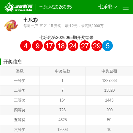
七乐彩
七乐彩2026065
七乐彩
每周一,三,五 21:15 开奖，每注2元，最高奖1000万
七乐彩第2026065期开奖结果
开奖信息
奖级
中奖注数
中奖金额
一等奖
1
1227388
二等奖
7
13820
三等奖
134
1443
四等奖
723
200
五等奖
4625
50
六等奖
12003
10