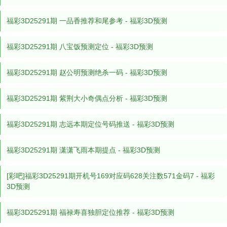
福彩3D25291期 一品香推荐和尾参考 - 福彩3D预测
福彩3D25291期 八宝饭预测定位 - 福彩3D预测
福彩3D25291期 赵公明预测绝杀一码 - 福彩3D预测
福彩3D25291期 紫荆大小奇偶点分析 - 福彩3D预测
福彩3D25291期 志远本期定位号码推送 - 福彩3D预测
福彩3D25291期 潇潇飞雨本期提点 - 福彩3D预测
[彩吧]福彩3D25291期开机号169对应码628关注数571金码7 - 福彩
3D预测
福彩3D25291期 福禄寿喜独胆定位推荐 - 福彩3D预测