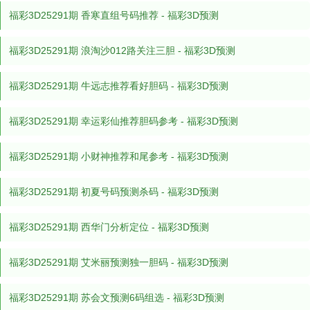
福彩3D25291期 香寒直组号码推荐 - 福彩3D预测
福彩3D25291期 浪淘沙012路关注三胆 - 福彩3D预测
福彩3D25291期 牛远志推荐看好胆码 - 福彩3D预测
福彩3D25291期 幸运彩仙推荐胆码参考 - 福彩3D预测
福彩3D25291期 小财神推荐和尾参考 - 福彩3D预测
福彩3D25291期 初夏号码预测杀码 - 福彩3D预测
福彩3D25291期 西华门分析定位 - 福彩3D预测
福彩3D25291期 艾米丽预测独一胆码 - 福彩3D预测
福彩3D25291期 苏会文预测6码组选 - 福彩3D预测