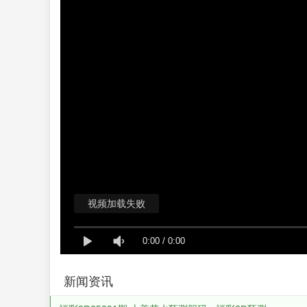
视频加载失败
0:00
/
0:00
新闻资讯