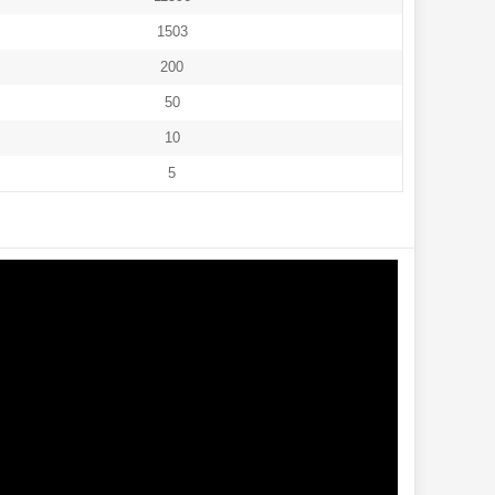
1503
200
50
10
5