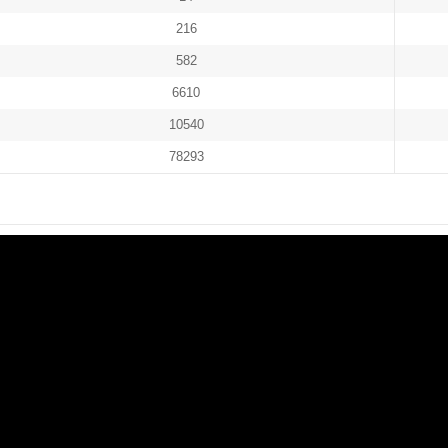
216
582
6610
10540
78293