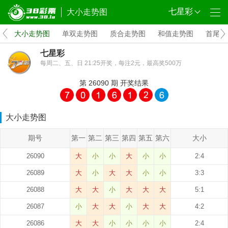
七星彩
大小走势图
析
大小走势图
单双走势图
质合走势图
和值走势图
首尾跨
七星彩
每周二、五、日 21:25开奖，每注2元，最高奖500万
第
26090
期
开奖结果
大小走势图
期号
第一
第二
第三
第四
第五
第六
大小
26090
大
小
小
大
小
小
2:4
26089
大
小
大
大
小
小
3:3
26088
大
大
小
大
大
大
5:1
26087
小
大
大
小
大
大
4:2
26086
大
大
小
小
小
小
2:4