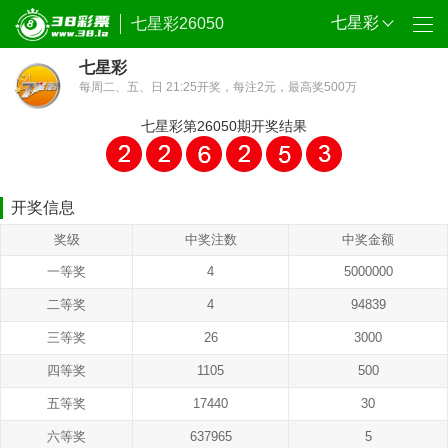
七星彩
七星彩26050
七星彩
每周二、五、日 21:25开奖，每注2元，最高奖500万
七星彩第26050期开奖结果
开奖信息
奖级
中奖注数
中奖金额
一等奖
4
5000000
二等奖
4
94839
三等奖
26
3000
四等奖
1105
500
五等奖
17440
30
六等奖
637965
5