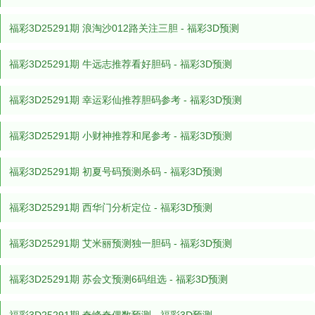
福彩3D25291期 浪淘沙012路关注三胆 - 福彩3D预测
福彩3D25291期 牛远志推荐看好胆码 - 福彩3D预测
福彩3D25291期 幸运彩仙推荐胆码参考 - 福彩3D预测
福彩3D25291期 小财神推荐和尾参考 - 福彩3D预测
福彩3D25291期 初夏号码预测杀码 - 福彩3D预测
福彩3D25291期 西华门分析定位 - 福彩3D预测
福彩3D25291期 艾米丽预测独一胆码 - 福彩3D预测
福彩3D25291期 苏会文预测6码组选 - 福彩3D预测