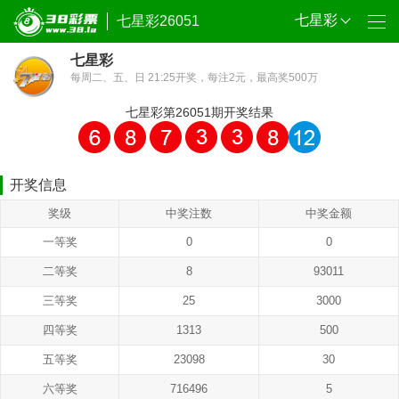
七星彩
七星彩26051
七星彩
每周二、五、日 21:25开奖，每注2元，最高奖500万
七星彩第26051期开奖结果
开奖信息
奖级
中奖注数
中奖金额
一等奖
0
0
二等奖
8
93011
三等奖
25
3000
四等奖
1313
500
五等奖
23098
30
六等奖
716496
5