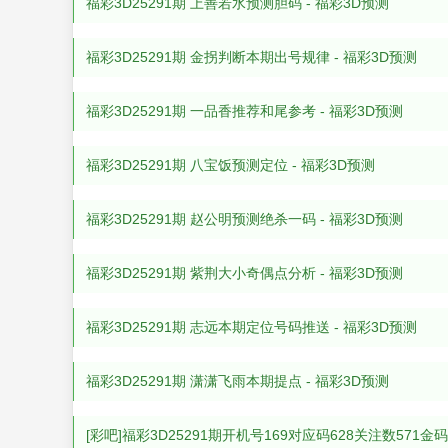
福彩3D25291期 上善若水预测胆码 - 福彩3D预测
福彩3D25291期 金拐判断本期出号规律 - 福彩3D预测
福彩3D25291期 一品香推荐和尾参考 - 福彩3D预测
福彩3D25291期 八宝饭预测定位 - 福彩3D预测
福彩3D25291期 赵公明预测绝杀一码 - 福彩3D预测
福彩3D25291期 紫荆大小奇偶点分析 - 福彩3D预测
福彩3D25291期 志远本期定位号码推送 - 福彩3D预测
福彩3D25291期 潇潇飞雨本期提点 - 福彩3D预测
[彩吧]福彩3D25291期开机号169对应码628关注数571金码