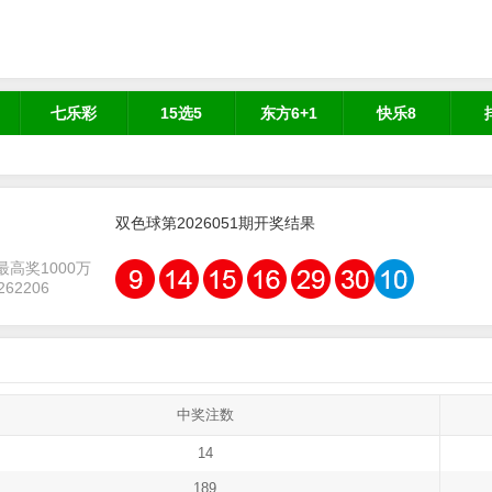
七乐彩
15选5
东方6+1
快乐8
双色球第2026051期开奖结果
最高奖1000万
262206
中奖注数
14
189