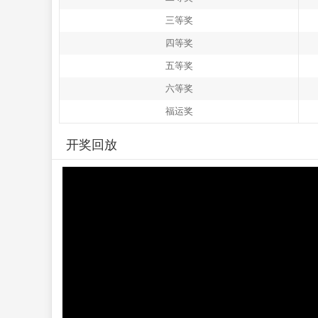
三等奖
四等奖
五等奖
六等奖
福运奖
开奖回放