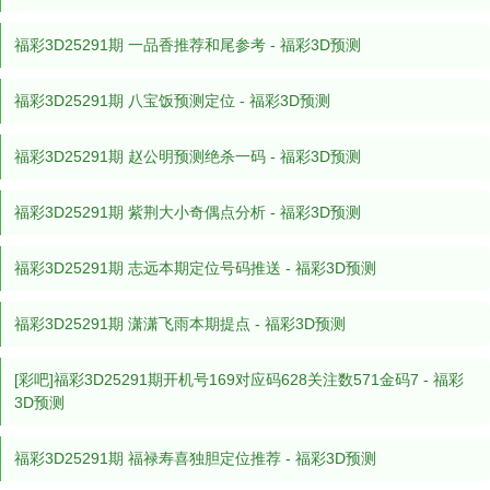
福彩3D25291期 一品香推荐和尾参考 - 福彩3D预测
福彩3D25291期 八宝饭预测定位 - 福彩3D预测
福彩3D25291期 赵公明预测绝杀一码 - 福彩3D预测
福彩3D25291期 紫荆大小奇偶点分析 - 福彩3D预测
福彩3D25291期 志远本期定位号码推送 - 福彩3D预测
福彩3D25291期 潇潇飞雨本期提点 - 福彩3D预测
[彩吧]福彩3D25291期开机号169对应码628关注数571金码7 - 福彩
3D预测
福彩3D25291期 福禄寿喜独胆定位推荐 - 福彩3D预测