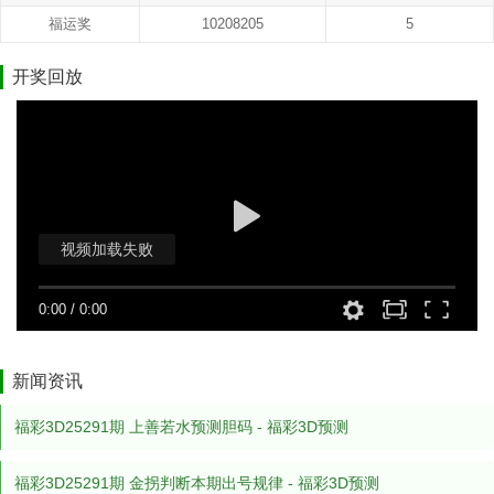
福运奖
10208205
5
开奖回放
视频加载失败
0:00
/
0:00
新闻资讯
福彩3D25291期 上善若水预测胆码 - 福彩3D预测
福彩3D25291期 金拐判断本期出号规律 - 福彩3D预测