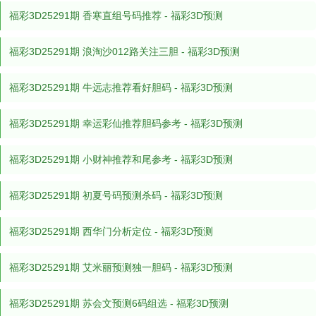
福彩3D25291期 香寒直组号码推荐 - 福彩3D预测
福彩3D25291期 浪淘沙012路关注三胆 - 福彩3D预测
福彩3D25291期 牛远志推荐看好胆码 - 福彩3D预测
福彩3D25291期 幸运彩仙推荐胆码参考 - 福彩3D预测
福彩3D25291期 小财神推荐和尾参考 - 福彩3D预测
福彩3D25291期 初夏号码预测杀码 - 福彩3D预测
福彩3D25291期 西华门分析定位 - 福彩3D预测
福彩3D25291期 艾米丽预测独一胆码 - 福彩3D预测
福彩3D25291期 苏会文预测6码组选 - 福彩3D预测