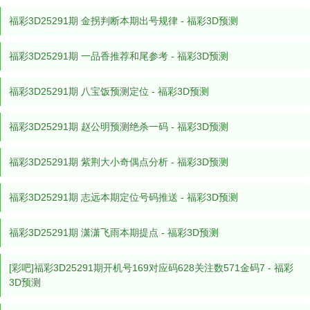
福彩3D25291期 金拐判断本期出号规律 - 福彩3D预测
福彩3D25291期 一品香推荐和尾参考 - 福彩3D预测
福彩3D25291期 八宝饭预测定位 - 福彩3D预测
福彩3D25291期 赵公明预测绝杀一码 - 福彩3D预测
福彩3D25291期 紫荆大小奇偶点分析 - 福彩3D预测
福彩3D25291期 志远本期定位号码推送 - 福彩3D预测
福彩3D25291期 潇潇飞雨本期提点 - 福彩3D预测
[彩吧]福彩3D25291期开机号169对应码628关注数571金码7 - 福彩
3D预测