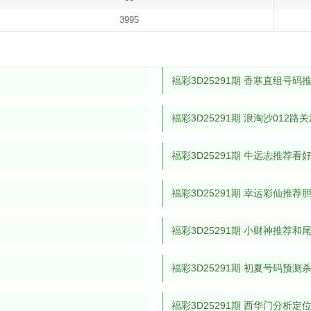
3995
福彩3D25291期 香寒直组号码推
福彩3D25291期 浪淘沙012路关
福彩3D25291期 牛远志推荐看好
福彩3D25291期 幸运彩仙推荐胆
福彩3D25291期 小财神推荐和尾
福彩3D25291期 初夏号码预测杀
福彩3D25291期 西华门分析定位