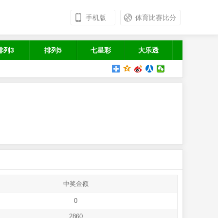
手机版
体育比赛比分
排列3
排列5
七星彩
大乐透
中奖金额
0
2860