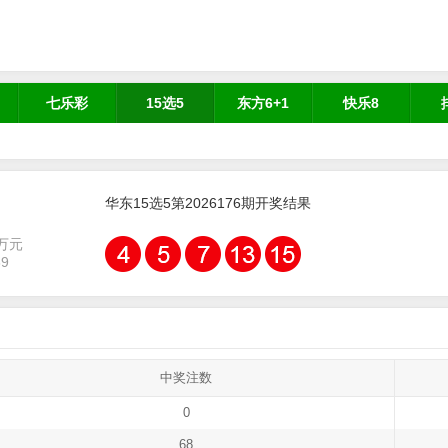
七乐彩
15选5
东方6+1
快乐8
华东15选5第2026176期开奖结果
0万元
89
中奖注数
0
68