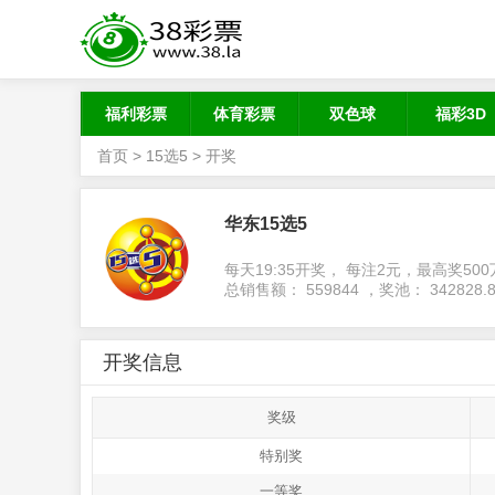
福利彩票
体育彩票
双色球
福彩3D
首页
>
15选5
>
开奖
华东15选5
每天19:35开奖， 每注2元，最高奖50
总销售额：
559844
，奖池：
342828.
开奖信息
奖级
特别奖
一等奖