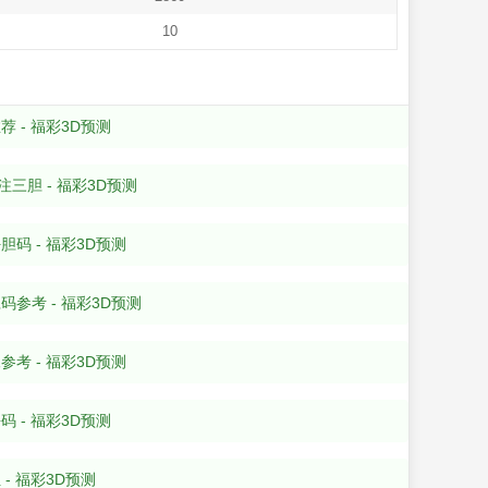
10
荐 - 福彩3D预测
注三胆 - 福彩3D预测
胆码 - 福彩3D预测
码参考 - 福彩3D预测
参考 - 福彩3D预测
码 - 福彩3D预测
 - 福彩3D预测